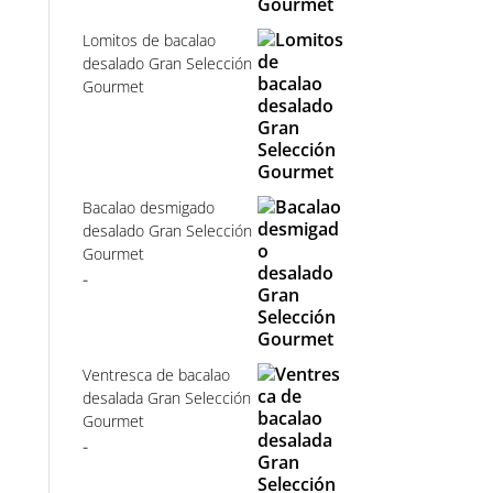
Lomitos de bacalao
desalado Gran Selección
Gourmet
Bacalao desmigado
desalado Gran Selección
Gourmet
Rango
-
de
precios:
desde
Ventresca de bacalao
26,94€
desalada Gran Selección
Gourmet
hasta
Rango
-
161,64€
de