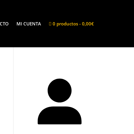
CTO
MI CUENTA
0 productos
0,00€