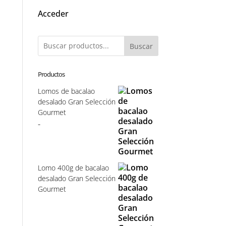
Acceder
Buscar
Productos
Lomos de bacalao
desalado Gran Selección
Gourmet
Rango
-
de
precios:
desde
Lomo 400g de bacalao
52,75€
desalado Gran Selección
Gourmet
hasta
316,50€