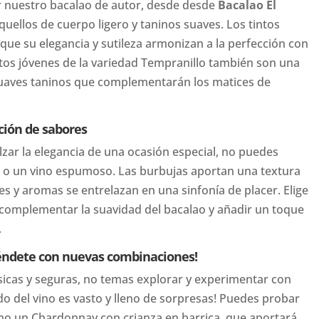
ar nuestro bacalao de autor, desde desde
Bacalao El
uellos de cuerpo ligero y taninos suaves. Los tintos
 que su elegancia y sutileza armonizan a la perfección con
intos jóvenes de la variedad Tempranillo también son una
 suaves taninos que complementarán los matices de
ión de sabores
lzar la elegancia de una ocasión especial, no puedes
o un vino espumoso. Las burbujas aportan una textura
es y aromas se entrelazan en una sinfonía de placer. Elige
complementar la suavidad del bacalao y añadir un toque
.
réndete con nuevas combinaciones!
ásicas y seguras, no temas explorar y experimentar con
do del vino es vasto y lleno de sorpresas! Puedes probar
o un Chardonnay con crianza en barrica, que aportará