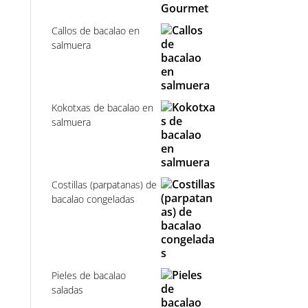
precios:
desde
Callos de bacalao en
26,94€
salmuera
hasta
161,64€
Kokotxas de bacalao en
salmuera
Costillas (parpatanas) de
bacalao congeladas
Pieles de bacalao
saladas