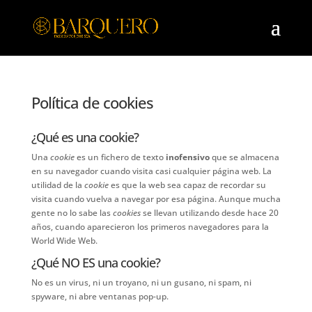
Política de cookies
¿Qué es una cookie?
Una
cookie
es un fichero de texto
inofensivo
que se almacena
en su navegador cuando visita casi cualquier página web. La
utilidad de la
cookie
es que la web sea capaz de recordar su
visita cuando vuelva a navegar por esa página. Aunque mucha
gente no lo sabe las
cookies
se llevan utilizando desde hace 20
años, cuando aparecieron los primeros navegadores para la
World Wide Web.
¿Qué NO ES una cookie?
No es un virus, ni un troyano, ni un gusano, ni spam, ni
spyware, ni abre ventanas pop-up.